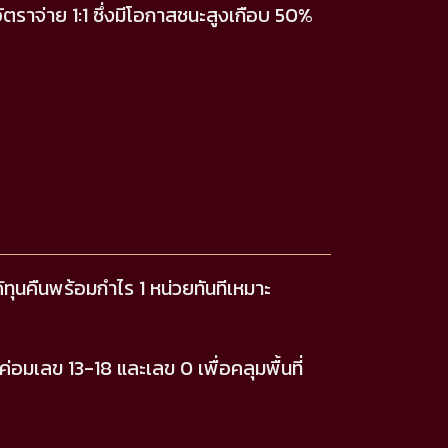
้อัตราจ่าย 1:1 ซึ่งมีโอกาสชนะสูงเกือบ 50%
ด้ทุนคืนพร้อมกำไร 1 หน่วยทันทีเหมาะ
อมเลข 13-18 และเลข 0 เพื่อคลุมพื้นที่