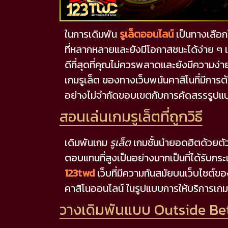
ในการเดิมพัน
รูเล็ตออนไลน์
เป็นทางเลือกใ
ที่หลากหลายและยังมีโอกาสชนะได้ง่าย ๆ เดิ
ดีที่สุดที่คุณไม่ควรพลาดและยังมีความง
เกมรูเล็ต ของทางเว็บพนันคาสิโนที่มีการต
อย่างไม่จำกัดขอบเขตกับการคัดสรรรูปแบบ
สอนเล่นเกมรูเล็ตที่ถูกวิธี
เดิมพันเกม
รูเล็ต
เกมชั้นนำยอดฮิตด้วยตัว
ตอบแทนที่สูงเป็นอย่างมากเป็นที่ได้รับก
123
twd
เว็บที่มีความทันสมัยบนเว็บไซต์ข
คาสิโนออนไลน์ ในรูปแบบการให้บริการเกมที่
วางเดิมพันแบบ Outside Be