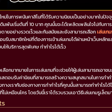
หม่ในการพนันคาสิโนที่ได้รับความนิยมเป็นอย่างมากในปัจจุบ
มพันเริ่มต้นที่ 10 บาท คุณนั้นจะได้เพลิดเพลินใจไปกับการเ
่ายดายอย่างรวดเร็วและทันสมัยและยังสามารถเลือก
เล่นเกม
้อนรับสมาชิกใหม่ที่ต้องการเข้าเล่นเกมได้ผ่านหน้าเว็บหลัก
ให้บริการสุดพิเศษ ทำกำไรได้เร็ว
เลือกมากมายในการเล่นเกมที่จะช่วยให้ผู้เล่นสามารถเอาชนะ
ระแสตอบรับค่านิยมที่สามารถสร้างความสนุกสนานในการทำกำไ
องทางเรากับช่องทางการทำกำไรที่คุณนั้นสามารถทำกำไรได้ไ
ไม่เหมือนใคร โดยวันนี้เราได้รวบรวมเอาวิธีเล่นเกมรูเล็ตมา
ts