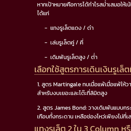
หากเป้าหมายคือการได้กำไรสม่ำเสมอให้เน
ได้แก่
- แทงรูเล็ตแดง / ดำ
- เล่นรูเล็ตคู่ / คี่
- เดิมพันรูเล็ตสูง / ต่ำ
เลือกใช้สูตรการเดินเงินรูเล็ต
1. สูตร Martingale ทบเมื่อแพ้เมื่อแพ้ให้ว
สำหรับงบเยอะและโต๊ะที่ลิมิตสูง
2. สูตร James Bond: วางเดิมพันแบบกระจา
เกือบทั้งกระดาน เหลือช่องโหว่เพียงไม่กี่เ
แทงรูเล็ต 2 ใน 3 Column หร