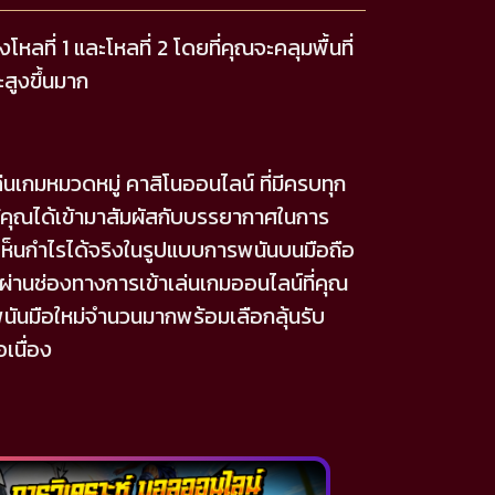
โหลที่ 1 และโหลที่ 2 โดยที่คุณจะคลุมพื้นที่
สูงขึ้นมาก
่นเกมหมวดหมู่ คาสิโนออนไลน์ ที่มีครบทุก
้คุณได้เข้ามาสัมผัสกับบรรยากาศในการ
ี่เห็นกำไรได้จริงในรูปแบบการพนันบนมือถือ
ผ่านช่องทางการเข้าเล่นเกมออนไลน์ที่คุณ
พนันมือใหม่จำนวนมากพร้อมเลือกลุ้นรับ
เนื่อง