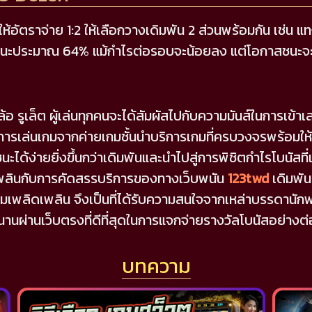
ห้อัตราจ่าย 1:2 ให้เลือกวางเดิมพัน 2 ส่วนพร้อมกัน เช่น แทง
สชนะประมาณ 64% แม้กำไรต่อรอบจะน้อยลง แต่โอกาสชนะจะ
 รูเล็ต ผู้เล่นทุกคนจะได้สัมผัสไปกับความมันส์ในการเข้าเล
การเล่นเกมจากค่ายเกมชั้นนำบริการเกมที่ครบวงจรพร้อมให
นะได้ง่ายยิ่งขึ้นกว่าเดิมพันและนำไปสู่การพิชิตกำไรโบนัสท
ดเพลินกับการคัดสรรบริการของทางเว็บพนัน
123
twd
เดิมพัน
ามเพลิดเพลิน จึงเป็นที่ได้รับความสนใจจากเหล่าบรรดานัก
กสนานผ่านเว็บตรงที่ดีที่สุดในการแจกจ่ายรางวัลโบนัสอย่างต่อ
บทความ