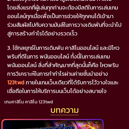
โดยสิ่งแรกที่ผู้เล่นทุกท่านจะต้องมีสติในการเล่นเกม
ออนไลน์ทุกเมื่อเพื่อเป็นการช่วยให้ทุกคนได้เข้ามา
ร่วมสัมผัสไปกับความมันส์ในการวางเดิมพันที่จะนำไป
สู่การสร้างกำไรได้อย่างรวดเร็ว
3. ใช้กลยุทธ์ในการเดิมพัน คาสิโนออนไลน์ และมีไหว
พริบที่ดีในการ พนันออนไลน์ ทั้งนี้ในการเล่นเกม
พนันออนไลน์ สิ่งที่สำคัญมากที่สุดนั้นก็คือ ไหวพริบ
การวิเคราะห์ในการทำกำไรผ่านค่ายชั้นนำอย่าง
123twd
ภายในเกมเว็บเดียวที่ได้รับการไว้วางใจและ
เชื่อถือในการให้บริการบนเว็บได้อย่างสบายใจ
เกมคาสิโน
คาสิโน
123twd
บทความ