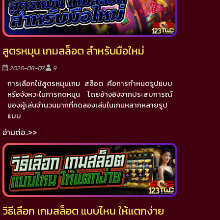
สูตรหมุน เกมสล็อต สำหรับมือใหม่
2026-08-07
9
การเลือกใช้สูตรหมุนเกม สล็อต คือการกำหนดรูปแบบ
หรือจังหวะในการกดหมุน โดยอ้างอิงจากประสบการณ์
ของผู้เล่นจำนวนมากที่ทดลองเล่นในเกมหลากหลายรูป
แบบ
อ่านต่อ..>>
วิธีเลือก เกมสล็อต แบบไหน ให้แตกง่าย