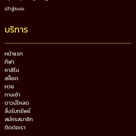
เข้าสู่ระบบ
บริการ
หน้าแรก
กีฬา
คาสิโน
สล็อต
หวย
ทางเข้า
ดาวน์โหลด
ลิ้งรับทรัพย์
สมัครสมาชิก
ติดต่อเรา