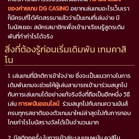
ของค่ายเกม DG CASINO
อยากเล่นเกมอะไรเว็บเรา
ก็มีครบที่ได้คัดสรรมาแล้วว่าเป็นเกมที่เล่นง่าย มี
โบนัสเยอะ สมัครสมาชิกเพื่อเข้ามาเรียนรู้สูตรเดิม
พันที่ทำกำไรได้จริง
สิ่งที่ต้องรู้ก่อนเริ่มเดิมพัน เกมคาสิ
โน
1. เล่นเกมที่มีกติกาเข้าใจง่าย ซึ่งจะเป็นแนวทางในการ
เดิมพันเกมจะช่วยให้ผู้เล่นสามารถเข้ามาร่วมสนุกไป
กับการเล่นเกมได้อย่างแท้จริงจึงที่ถือเป็นอีกหนึ่ง วิธี
เล่น
การพนันออนไลน์
ร่วมสนุกไปกับเกมความมันส์
ครบทุกรสชาติของตัวเกมมาใหม่ล่าสุดไปกับการกอบ
โกยกำไรโบนัสรางวัลได้เป็นจำนวนมาก
2. มีสติทุกครั้ง ในการเข้าสู่ระบบเกมพนัน คาสิโน