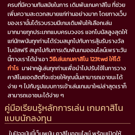
ครบที่มีความทันสมัยในการ เดิมพันเกมคาสิโน ที่ช่วย
เพิ่มความสะดวกสบายแก่ท่านอย่างมาก โดยทางเว็บ
ของเรานั้นได้รวบรวมมีเกมเดิมพันให้เลือกเล่น
มากมายทุกประเภทแบบครบวงจร แจกโบนัสสูงสุดให้
แก่นักพนันทุกท่านได้ร่วมสนุกไปกับการลุ้นรับรางวัล
โบนัสฟรี สนุกไปกับการเดิมพันเกมออนไลน์เพราะวัน
นี้ทางเราได้นำเอา
วิธีเล่นเกมคาสิโน
123twd ให้ได้
กำไร
มาฝากผู้เล่นทุกท่านเพื่อนำไปปรับใช้ในการวาง
คาสิโนยอดฮิตที่จะช่วยให้คุณนั้นสามารถเอาชนะได้
ง่าย ๆ ไปกับรูปแบบการเข้าเล่นเกมมาใหม่ล่าสุดเราก็
สามารถเอาชนะได้ง่าย ๆ
คู่มือเรียนรู้หลักการเล่น เกมคาสิโน
แบบนักลงทุน
ในปัจจุบันนี้เว็บพนัน คาสิโนออนไลน์ พร้อมเปิดให้