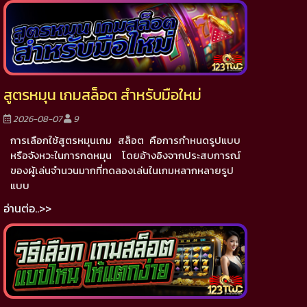
สูตรหมุน เกมสล็อต สำหรับมือใหม่
2026-08-07
9
การเลือกใช้สูตรหมุนเกม สล็อต คือการกำหนดรูปแบบ
หรือจังหวะในการกดหมุน โดยอ้างอิงจากประสบการณ์
ของผู้เล่นจำนวนมากที่ทดลองเล่นในเกมหลากหลายรูป
แบบ
อ่านต่อ..>>