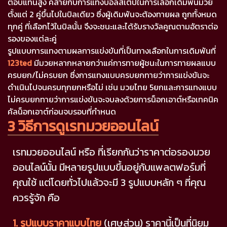
ตอบแทนสูง คล้ายกับการแทงบอลสเต็ปในการเลือกเดิมพันมวย
ตั้งแต่ 2 คู่ขึ้นไปในบิลเดียว ซึ่งผู้เดิมพันจะต้องทายผล ถูกทั้งหมด
ทุกคู่ ที่เลือกไว้ในบิลนั้น จึงจะชนะและได้รับรางวัลคูณตามอัตราต่อ
รองของแต่ละคู่
รูปแบบการแทงตามผลการแข่งขันที่เป็นทางเลือกในการเดิมพันที่
123ted
มีมวยหลากหลายกว่าแค่การทายผู้ชนะในการทายผลแบบ
ครบยก/ไม่ครบยก ซึ่งการแทงแบบครบยกทายว่าการแข่งขันจะ
ดำเนินไปจนครบทุกยกหรือไม่ เช่น มวยไทย 5ยกและการแทงแบบ
ไม่ครบยกทายว่าการแข่งขันจะจบลงด้วยการน็อกเอาต์หรือเทคนิค
คัลน็อกเอาต์ก่อนจบรอบที่กำหนด
3 วิธีการดูเรทมวยออนไลน์
เรทมวยออนไลน์ หรือ ที่เรียกกันว่าราคาต่อรองมวย
ออนไลน์นั้น มีหลายรูปแบบขึ้นอยู่กับแพลตฟอร์มที่
คุณใช้ แต่โดยทั่วไปแล้วจะมี 3 รูปแบบหลัก ๆ ที่คุณ
ควรรู้จัก คือ
1. รูปแบบราคาแบบไทย
(เศษส่วน) ราคานี้เป็นที่นิยม