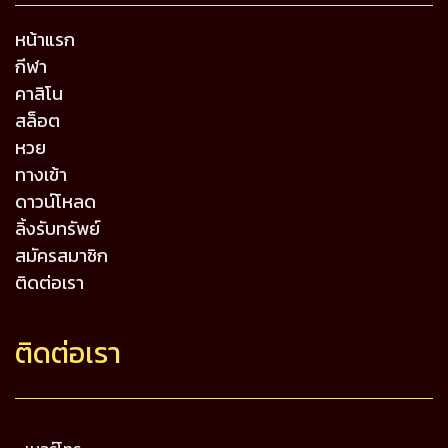
หน้าแรก
กีฬา
คาสิโน
สล็อต
หวย
ทางเข้า
ดาวน์โหลด
ลิ้งรับทรัพย์
สมัครสมาชิก
ติดต่อเรา
ติดต่อเรา