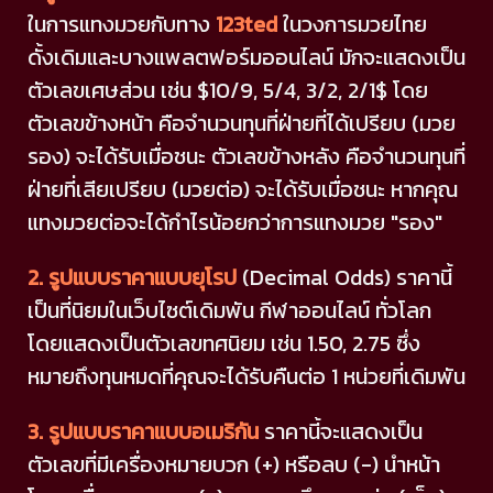
ในการแทงมวยกับทาง
123ted
ในวงการมวยไทย
ดั้งเดิมและบางแพลตฟอร์มออนไลน์ มักจะแสดงเป็น
ตัวเลขเศษส่วน เช่น $10/9, 5/4, 3/2, 2/1$ โดย
ตัวเลขข้างหน้า คือจำนวนทุนที่ฝ่ายที่ได้เปรียบ (มวย
รอง) จะได้รับเมื่อชนะ ตัวเลขข้างหลัง คือจำนวนทุนที่
ฝ่ายที่เสียเปรียบ (มวยต่อ) จะได้รับเมื่อชนะ หากคุณ
แทงมวยต่อจะได้กำไรน้อยกว่าการแทงมวย "รอง"
2. รูปแบบราคาแบบยุโรป
(Decimal Odds) ราคานี้
เป็นที่นิยมในเว็บไซต์เดิมพัน กีฬาออนไลน์ ทั่วโลก
โดยแสดงเป็นตัวเลขทศนิยม เช่น 1.50, 2.75 ซึ่ง
หมายถึงทุนหมดที่คุณจะได้รับคืนต่อ 1 หน่วยที่เดิมพัน
3. รูปแบบราคาแบบอเมริกัน
ราคานี้จะแสดงเป็น
ตัวเลขที่มีเครื่องหมายบวก (+) หรือลบ (-) นำหน้า