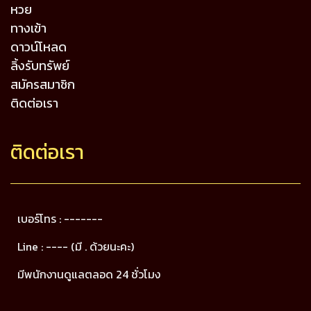
หวย
ทางเข้า
ดาวน์โหลด
ลิ้งรับทรัพย์
สมัครสมาชิก
ติดต่อเรา
ติดต่อเรา
เบอร์โทร : -------
Line : ---- (มี . ด้วยนะคะ)
มีพนักงานดูแลตลอด 24 ชั่วโมง