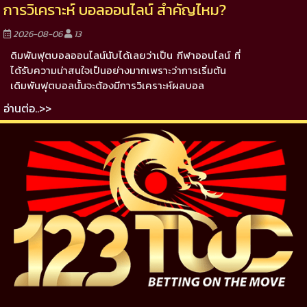
การวิเคราะห์ บอลออนไลน์ สำคัญไหม?
2026-08-06
13
ดิมพันฟุตบอลออนไลน์นับได้เลยว่าเป็น กีฬาออนไลน์ ที่
ได้รับความน่าสนใจเป็นอย่างมากเพราะว่าการเริ่มต้น
เดิมพันฟุตบอลนั้นจะต้องมีการวิเคราะห์ผลบอล
อ่านต่อ..>>