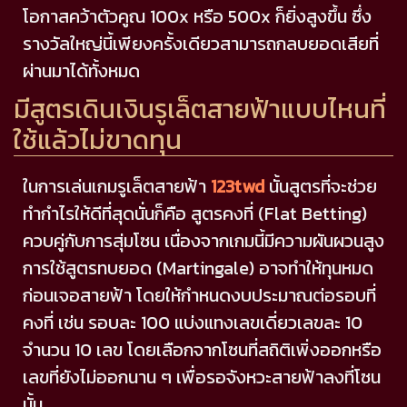
โอกาสคว้าตัวคูณ 100x หรือ 500x ก็ยิ่งสูงขึ้น ซึ่ง
รางวัลใหญ่นี้เพียงครั้งเดียวสามารถกลบยอดเสียที่
ผ่านมาได้ทั้งหมด
มีสูตรเดินเงินรูเล็ตสายฟ้าแบบไหนที่
ใช้แล้วไม่ขาดทุน
ในการเล่นเกมรูเล็ตสายฟ้า
123twd
นั้นสูตรที่จะช่วย
ทำกำไรให้ดีที่สุดนั่นก็คือ สูตรคงที่ (Flat Betting)
ควบคู่กับการสุ่มโซน เนื่องจากเกมนี้มีความผันผวนสูง
การใช้สูตรทบยอด (Martingale) อาจทำให้ทุนหมด
ก่อนเจอสายฟ้า โดยให้กำหนดงบประมาณต่อรอบที่
คงที่ เช่น รอบละ 100 แบ่งแทงเลขเดี่ยวเลขละ 10
จำนวน 10 เลข โดยเลือกจากโซนที่สถิติเพิ่งออกหรือ
เลขที่ยังไม่ออกนาน ๆ เพื่อรอจังหวะสายฟ้าลงที่โซน
นั้น