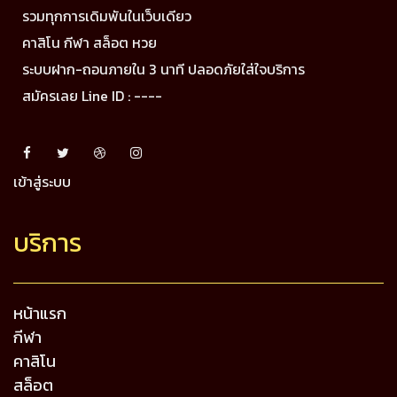
รวมทุกการเดิมพันในเว็บเดียว
คาสิโน กีฬา สล็อต หวย
ระบบฝาก-ถอนภายใน 3 นาที ปลอดภัยใส่ใจบริการ
สมัครเลย Line ID : ----
เข้าสู่ระบบ
บริการ
หน้าแรก
กีฬา
คาสิโน
สล็อต