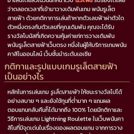
ว่าตลอดเวลาที่เข้ามาวางเดิมพันเกม พนันรูเล็ต
สายฟ้า ด้วยกติกาการเล่นถ้าหากตัวเลขฟ้าผ่าตัวใด
ตัวหนึ่งตรงกับตัวเลขที่คุณเดิมพัน คุณจะได้รับ
รางวัลโบนัสที่เกิดความคุ้มค่าแก่การวางเดิมพัน
พนันรูเล็ตสายฟ้าเว็บตรง หนึ่งในผู้ให้บริการเกมพนัน
คาสิโนออนไลน์ เว็บชั้นนำระดับเอเชีย
กติกาและรูปแบบเกมรูเล็ตสายฟ้า
เป็นอย่างไร
หลักในการเล่นเกม
รูเล็ตสายฟ้า
ให้ชนะรางวัลไปได้
อย่างสบาย ๆ และยังใช้ทุนที่ต่ำมาก ๆ แถมผล
ตอบแทนกลับคืนก็ได้มากถึง 100% โดยมีกติกาและ
วิธีการเล่นเกม Lightning Roulette ในเว็บพนันคา
สิโนที่มีจุดเด่นในเรื่องของผลตอบแทน จากการวาง