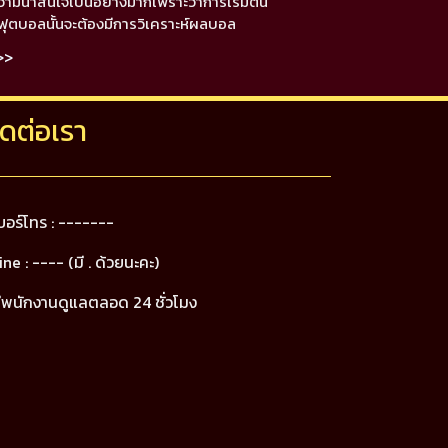
วามน่าสนใจเป็นอย่างมากเพราะว่าการเริ่มต้น
นฟุตบอลนั้นจะต้องมีการวิเคราะห์ผลบอล
.>>
ิดต่อเรา
บอร์โทร : -------
ine : ---- (มี . ด้วยนะคะ)
ีพนักงานดูแลตลอด 24 ชั่วโมง