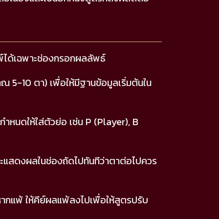
พ์ได้เฉพาะช่องกรอกผลลัพธ์
ณ 5-10 ตา) เพื่อให้มีฐานข้อมูลเริ่มต้นใน
หนดให้ใส่ตัวย่อ เช่น P (Player), B
ะแสดงผลในช่องถัดไปทันทีว่าตาต่อไปควร
้ ให้คีย์ผลแพ้ลงไปเพื่อให้สูตรปรับ