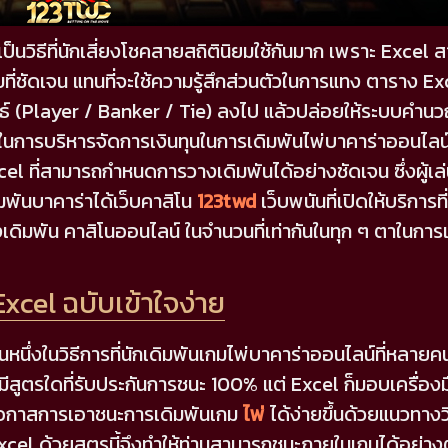
็นวิธีที่นักเสี่ยงโชคสายสถิตินิยมใช้กันมาก เพราะ Excel
ที่ชัดเจน แทนที่จะใช้ความรู้สึกส่วนตัวในการแทง ตาราง Ex
ธ์ (Player / Banker / Tie) ลงไป แล้วปล่อยให้ระบบคำนวณ นั
วยในการบริหารจัดการเงินทุนในการเดิมพันไพ่บาคาร่าออนไลน์ไ
xcel ที่สามารถกำหนดการวางเดิมพันได้อย่างชัดเจน ซึ่งผู้
มพันบาคาร่าได้เว็บคาสิโน
123twd
เว็บพนันที่เปิดให้บริการที
างเดิมพัน คาสิโนออนไลน์ ในจำนวนที่เท่ากันในทุก ๆ ตาในการ
Excel ฉบับเข้าใจง่าย
นหนึ่งในวิธีการที่นักเดิมพันเกมไพ่บาคาร่าออนไลน์ที่หลายค
ีสูตรใดที่รับประกันการชนะ 100% แต่ Excel ก็มอบเครื่องมือท
ิ่มโอกาสการเอาชนะการเดิมพันเกม
ไพ่
ได้ง่ายขึ้นด้วยแนวทางว
xcel ด้วยสูตรนี้จึงทำให้ท่านสามารถชนะภายในเกมได้อย่างต่