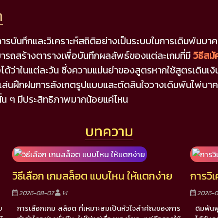
า
นการบันทึกและวิเคราะห์สถิติอย่างเป็นระบบในการเดิมพันบาค
ามารถสร้างตารางเพื่อบันทึกผลลัพธ์ของแต่ละเกมที่มี
วิธีสม
่าในแต่ละวัน ซึ่งความแม่นยำของสูตรหากใช้สูตรเดินเงิน
ผู้เล่นฝึกฝนการสังเกตรูปแบบและตัดสินใจวางเดิมพันไพ่บาคาร
ั้น ๆ มีประสิทธิภาพมากน้อยแค่ไหน
บทความ
วิธีเลือก เกมสล็อต แบบไหน ให้แตกง่าย
การวิ
2026-08-07
14
2026-0
บ
การเลือกเกม สล็อต ที่เหมาะสมเป็นหัวใจสำคัญของการ
ดิมพันฟ