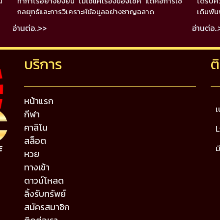
์
ทำกำไรอย่างยั่งยืน ไม่ใช่แค่เรื่องของโชค แต่คือการใช้
ได้รับค
กลยุทธ์และการวิเคราะห์ข้อมูลอย่างชาญฉลาด
เดิมพั
อ่านต่อ..>>
อ่านต่อ.
บริการ
ต
หน้าแรก
เ
กีฬา
คาสิโน
L
สล็อต
ม
หวย
ทางเข้า
ดาวน์โหลด
ลิ้งรับทรัพย์
สมัครสมาชิก