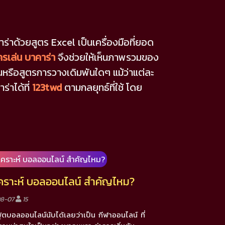
าร่าด้วยสูตร Excel เป็นเครื่องมือที่ยอด
ัครเล่น บาคาร่า
จึงช่วยให้เห็นภาพรวมของ
หรือสูตรการวางเดิมพันใดๆ แม้ว่าแต่ละ
่าได้ที่
123twd
ตามกลยุทธ์ที่ใช้ โดย
เคราะห์ บอลออนไลน์ สำคัญไหม?
8-07
15
ุตบอลออนไลน์นับได้เลยว่าเป็น กีฬาออนไลน์ ที่