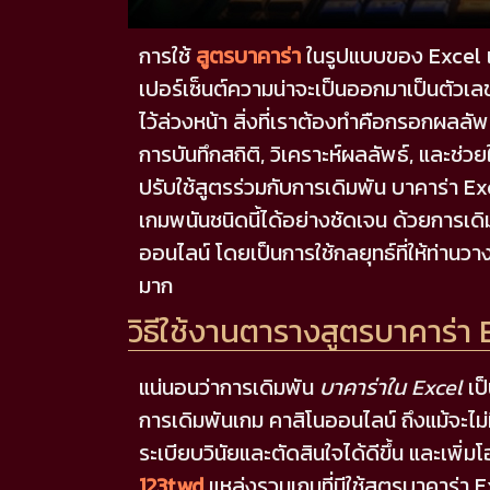
การใช้
สูตรบาคาร่า
ในรูปแบบของ Excel เป
เปอร์เซ็นต์ความน่าจะเป็นออกมาเป็นตัวเลข
ไว้ล่วงหน้า สิ่งที่เราต้องทำคือกรอกผลลัพ
การบันทึกสถิติ, วิเคราะห์ผลลัพธ์, และช่
ปรับใช้สูตรร่วมกับการเดิมพัน บาคาร่า E
เกมพนันชนิดนี้ได้อย่างชัดเจน ด้วยการเดิ
ออนไลน์ โดยเป็นการใช้กลยุทธ์ที่ให้ท่านว
มาก
วิธีใช้งานตารางสูตรบาคาร่า 
แน่นอนว่าการเดิมพัน
บาคาร่าใน
Excel
เป็
การเดิมพันเกม คาสิโนออนไลน์ ถึงแม้จะไม่ม
ระเบียบวินัยและตัดสินใจได้ดีขึ้น และเพ
123twd
แหล่งรวมเกมที่มีใช้สูตรบาคาร่า E