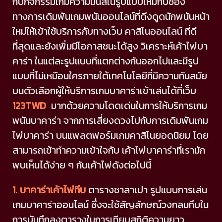
กับกิจกรรมเกมความมันส์ในรูปแบบใหม่กับช่อง
ทางการเดิมพันเกมพนันออนไลน์ที่ดึงดูดนักพนันหน้า
ใหม่ให้เข้าใช้บริการกับทางเว็บ คาสิโนออนไลน์ ที่ดี
ที่สุดและยังเพิ่มมีโอกาสชนะได้สูง วิเคราะห์เค้าไพ่บา
คาร่า ในแต่ละรูปแบบที่แตกต่างกันออกไปและมีรูป
แบบที่ไม่เหมือนใครภายใต้เทคโนโลยีที่มีความทันสมัย
บนตัวเลือกผู้ให้บริการเกมบาคาร่าเข้าเล่นได้ที่เว็บ
123TWD
มากด้วยความโดดเด่นในการให้บริการเกม
พนันบาคาร่า จากการเสี่ยงดวงไปกับการเดิมพันเกม
ไพ่บาคาร่า บนแพลตฟอร์มเกมคาสิโนยอดนิยม โดย
สามารถเข้าทำความเข้าใจกับ เค้าไพ่บาคาร่าที่เรามัก
พบเห็นได้ง่าย ๆ กับเค้าไพ่ดังต่อไปนี้
1. บาคาร่าเค้าไพ่ทึบ
ตารางซาลาเปา รูปแบบการเล่น
เกมบาคาร่าออนไลน์ ซึ่งจะใช้สัญลักษณ์วงกลมทึบใน
การบันทึกลงตารางในการเทียบสถิติความยาว