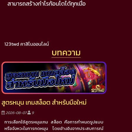
สามารถสร้างกำไรก้อนโตได้ทุกเมื่อ
123twd
คาสิโนออนไลน์
บทความ
สูตรหมุน เกมสล็อต สำหรับมือใหม่
2026-08-07
9
การเลือกใช้สูตรหมุนเกม สล็อต คือการกำหนดรูปแบบ
หรือจังหวะในการกดหมุน โดยอ้างอิงจากประสบการณ์