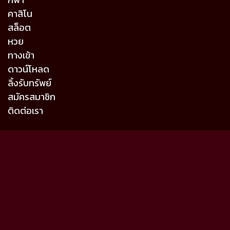
คาสิโน
สล็อต
หวย
ทางเข้า
ดาวน์โหลด
ลิ้งรับทรัพย์
สมัครสมาชิก
ติดต่อเรา
ติดต่อเรา
เบอร์โทร : -------
Line : ---- (มี . ด้วยนะคะ)