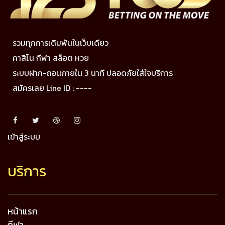
รวมทุกการเดิมพันในเว็บเดียว
คาสิโน กีฬา สล็อต หวย
ระบบฝาก-ถอนภายใน 3 นาที ปลอดภัยใส่ใจบริการ
สมัครเลย Line ID : ----
เข้าสู่ระบบ
บริการ
หน้าแรก
กีฬา