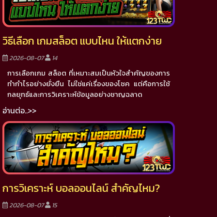
วิธีเลือก เกมสล็อต แบบไหน ให้แตกง่าย
2026-08-07
14
การเลือกเกม สล็อต ที่เหมาะสมเป็นหัวใจสำคัญของการ
ทำกำไรอย่างยั่งยืน ไม่ใช่แค่เรื่องของโชค แต่คือการใช้
กลยุทธ์และการวิเคราะห์ข้อมูลอย่างชาญฉลาด
อ่านต่อ..>>
การวิเคราะห์ บอลออนไลน์ สำคัญไหม?
2026-08-07
15