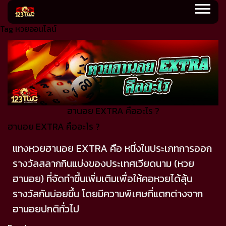
Tag หวยออนไลน์
ฮานอย EXTRA คืออะไร ?
ฮานอย EXTRA คืออะไร ?
แทงหวยฮานอย EXTRA คือ หนึ่งในประเภทการออก
รางวัลสลากกินแบ่งของประเทศเวียดนาม (หวย
ฮานอย) ที่จัดทำขึ้นเพิ่มเติมเพื่อให้คอหวยได้ลุ้น
รางวัลกันบ่อยขึ้น โดยมีความพิเศษที่แตกต่างจาก
ฮานอยปกติทั่วไป