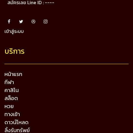
สมัครเลย Line ID : ----
เข้าสู่ระบบ
บริการ
หน้าแรก
กีฬา
คาสิโน
สล็อต
หวย
ทางเข้า
ดาวน์โหลด
ลิ้งรับทรัพย์