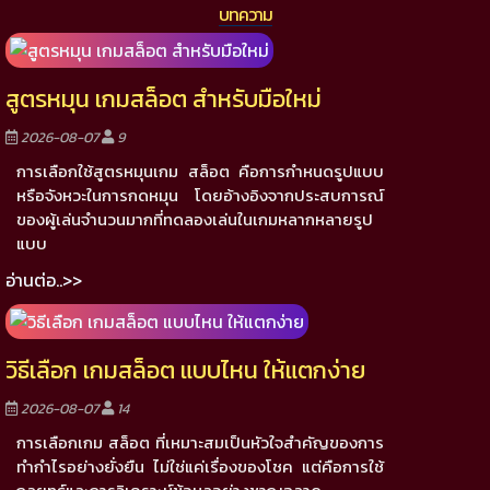
บทความ
สูตรหมุน เกมสล็อต สำหรับมือใหม่
2026-08-07
9
การเลือกใช้สูตรหมุนเกม สล็อต คือการกำหนดรูปแบบ
หรือจังหวะในการกดหมุน โดยอ้างอิงจากประสบการณ์
ของผู้เล่นจำนวนมากที่ทดลองเล่นในเกมหลากหลายรูป
แบบ
อ่านต่อ..>>
วิธีเลือก เกมสล็อต แบบไหน ให้แตกง่าย
2026-08-07
14
การเลือกเกม สล็อต ที่เหมาะสมเป็นหัวใจสำคัญของการ
ทำกำไรอย่างยั่งยืน ไม่ใช่แค่เรื่องของโชค แต่คือการใช้