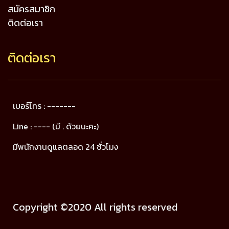
สมัครสมาชิก
ติดต่อเรา
ติดต่อเรา
เบอร์โทร : -------
Line : ---- (มี . ด้วยนะคะ)
มีพนักงานดูแลตลอด 24 ชั่วโมง
Copyright ©2020 All rights reserved