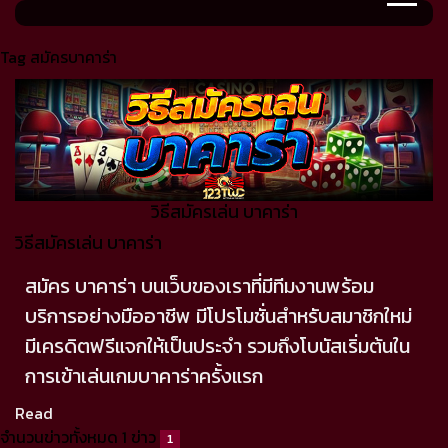
Tag สมัครบาคาร่า
วิธีสมัครเล่น บาคาร่า
วิธีสมัครเล่น บาคาร่า
สมัคร บาคาร่า บนเว็บของเราที่มีทีมงานพร้อม
บริการอย่างมืออาชีพ มีโปรโมชั่นสำหรับสมาชิกใหม่
มีเครดิตฟรีแจกให้เป็นประจำ รวมถึงโบนัสเริ่มต้นใน
การเข้าเล่นเกมบาคาร่าครั้งแรก
Read
จำนวนข่าวทั้งหมด 1 ข่าว
1