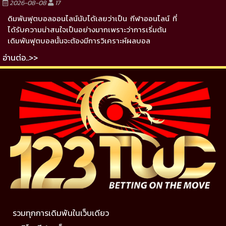
2026-08-08
17
ดิมพันฟุตบอลออนไลน์นับได้เลยว่าเป็น กีฬาออนไลน์ ที่
ได้รับความน่าสนใจเป็นอย่างมากเพราะว่าการเริ่มต้น
เดิมพันฟุตบอลนั้นจะต้องมีการวิเคราะห์ผลบอล
อ่านต่อ..>>
รวมทุกการเดิมพันในเว็บเดียว