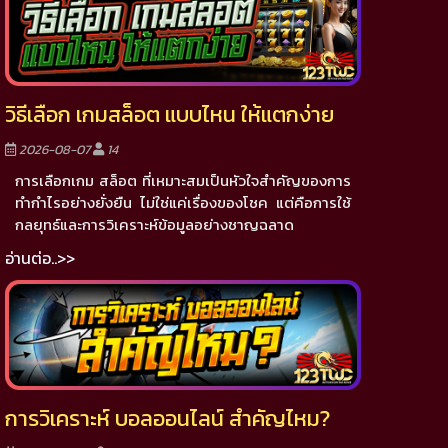
วิธีเลือก เกมสล็อต แบบไหน ให้แตกง่าย
2026-08-07
14
การเลือกเกม สล็อต ที่เหมาะสมเป็นหัวใจสำคัญของการ
ทำกำไรอย่างยั่งยืน ไม่ใช่แค่เรื่องของโชค แต่คือการใช้
กลยุทธ์และการวิเคราะห์ข้อมูลอย่างชาญฉลาด
อ่านต่อ..>>
การวิเคราะห์ บอลออนไลน์ สำคัญไหม?