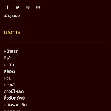
เข้าสู่ระบบ
บริการ
หน้าแรก
กีฬา
คาสิโน
สล็อต
หวย
ทางเข้า
ดาวน์โหลด
ลิ้งรับทรัพย์
สมัครสมาชิก