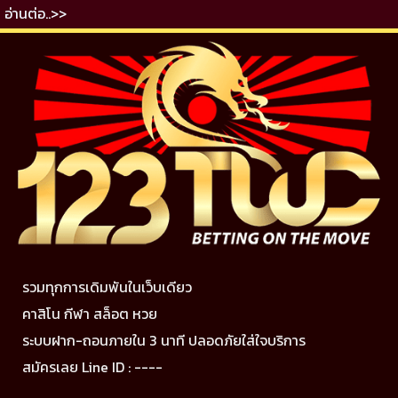
อ่านต่อ..>>
รวมทุกการเดิมพันในเว็บเดียว
คาสิโน กีฬา สล็อต หวย
ระบบฝาก-ถอนภายใน 3 นาที ปลอดภัยใส่ใจบริการ
สมัครเลย Line ID : ----