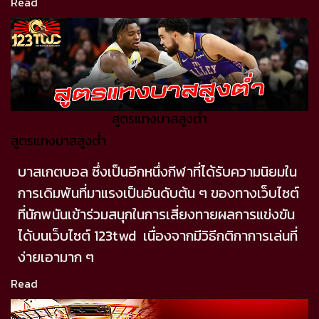
Read
สูตรแทงบาสสูงต่ำ
สูตรแทงบาสสูงต่ำ
บาสเกตบอล ซึ่งเป็นอีกหนึ่งกีฬาที่ได้รับความนิยมใน
การเดิมพันที่มาแรงเป็นอันดับต้น ๆ ของทางเว็บไซต์
ที่นักพนันเข้าร่วมสนุกในการเสี่ยงทายผลการแข่งขัน
ได้บนเว็บไซต์ 123twd เนื่องจากมีวิธีกติกาการเล่นที่
ง่ายเอามาก ๆ
Read