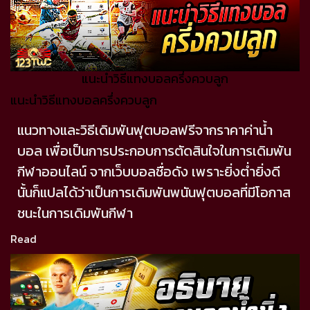
แนะนำวิธีแทงบอลครึ่งควบลูก
แนะนำวิธีแทงบอลครึ่งควบลูก
แนวทางและวิธีเดิมพันฟุตบอลฟรีจากราคาค่าน้ำ
บอล เพื่อเป็นการประกอบการตัดสินใจในการเดิมพัน
กีฬาออนไลน์ จากเว็บบอลชื่อดัง เพราะยิ่งต่ำยิ่งดี
นั้นก็แปลได้ว่าเป็นการเดิมพันพนันฟุตบอลที่มีโอกาส
ชนะในการเดิมพันกีฬา
Read