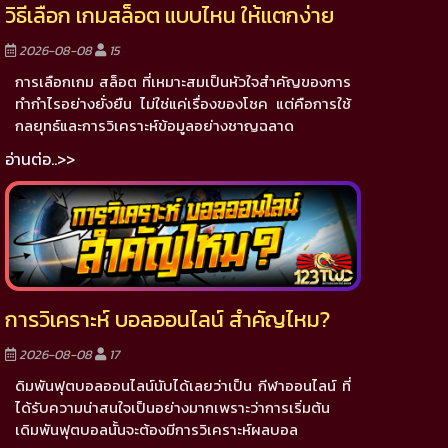
วิธีเลือก เกมสล็อต แบบไหน ให้แตกง่าย
2026-08-08
15
การเลือกเกม สล็อต ที่เหมาะสมเป็นหัวใจสำคัญของการ
ทำกำไรอย่างยั่งยืน ไม่ใช่แค่เรื่องของโชค แต่คือการใช้
กลยุทธ์และการวิเคราะห์ข้อมูลอย่างชาญฉลาด
อ่านต่อ..>>
การวิเคราะห์ บอลออนไลน์ สำคัญไหม?
2026-08-08
17
ดิมพันฟุตบอลออนไลน์นับได้เลยว่าเป็น กีฬาออนไลน์ ที่
ได้รับความน่าสนใจเป็นอย่างมากเพราะว่าการเริ่มต้น
เดิมพันฟุตบอลนั้นจะต้องมีการวิเคราะห์ผลบอล