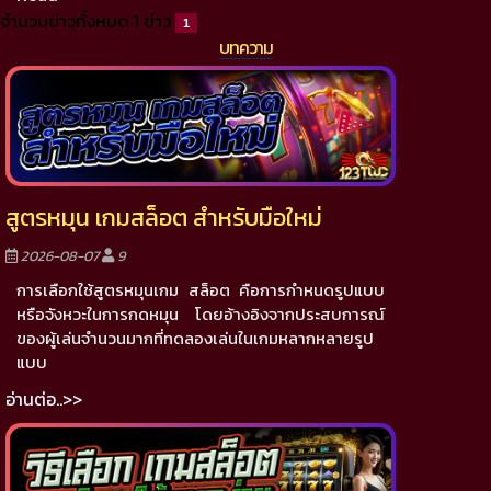
จำนวนข่าวทั้งหมด 1 ข่าว
1
บทความ
สูตรหมุน เกมสล็อต สำหรับมือใหม่
2026-08-07
9
การเลือกใช้สูตรหมุนเกม สล็อต คือการกำหนดรูปแบบ
หรือจังหวะในการกดหมุน โดยอ้างอิงจากประสบการณ์
ของผู้เล่นจำนวนมากที่ทดลองเล่นในเกมหลากหลายรูป
แบบ
อ่านต่อ..>>