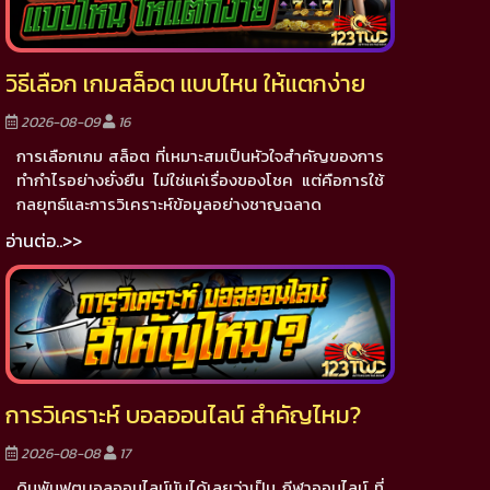
วิธีเลือก เกมสล็อต แบบไหน ให้แตกง่าย
2026-08-09
16
การเลือกเกม สล็อต ที่เหมาะสมเป็นหัวใจสำคัญของการ
ทำกำไรอย่างยั่งยืน ไม่ใช่แค่เรื่องของโชค แต่คือการใช้
กลยุทธ์และการวิเคราะห์ข้อมูลอย่างชาญฉลาด
อ่านต่อ..>>
การวิเคราะห์ บอลออนไลน์ สำคัญไหม?
2026-08-08
17
ดิมพันฟุตบอลออนไลน์นับได้เลยว่าเป็น กีฬาออนไลน์ ที่